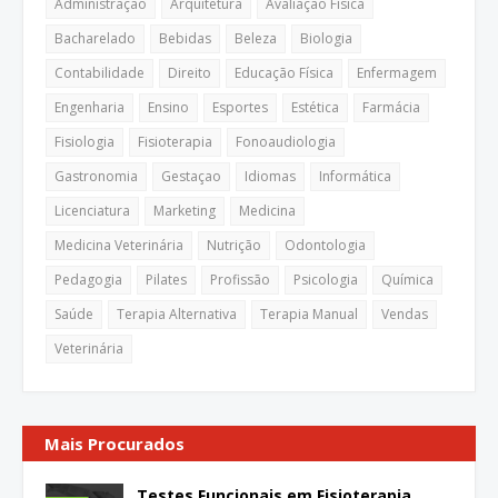
Administração
Arquitetura
Avaliação Física
Bacharelado
Bebidas
Beleza
Biologia
Contabilidade
Direito
Educação Física
Enfermagem
Engenharia
Ensino
Esportes
Estética
Farmácia
Fisiologia
Fisioterapia
Fonoaudiologia
Gastronomia
Gestaçao
Idiomas
Informática
Licenciatura
Marketing
Medicina
Medicina Veterinária
Nutrição
Odontologia
Pedagogia
Pilates
Profissão
Psicologia
Química
Saúde
Terapia Alternativa
Terapia Manual
Vendas
Veterinária
Mais Procurados
Testes Funcionais em Fisioterapia