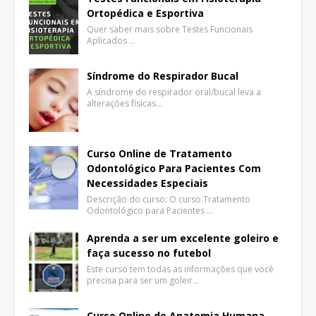
Ortopédica e Esportiva
Quer saber mais sobre Testes Funcionais
Aplicados …
Síndrome do Respirador Bucal
A síndrome do respirador oral/bucal leva a
alterações físicas…
Curso Online de Tratamento
Odontológico Para Pacientes Com
Necessidades Especiais
Descrição do curso: O curso Tratamento
Odontológico para Pacientes …
Aprenda a ser um excelente goleiro e
faça sucesso no futebol
Este curso tem todas as informações que você
precisa para ser um goleir…
Curso Online de Anatomia Humana