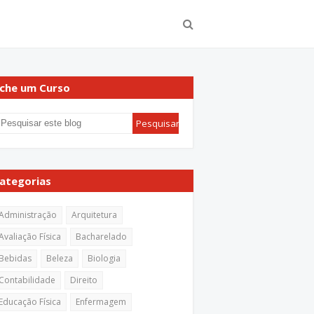
che um Curso
ategorias
Administração
Arquitetura
Avaliação Física
Bacharelado
Bebidas
Beleza
Biologia
Contabilidade
Direito
Educação Física
Enfermagem