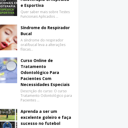
e Esportiva
Quer saber mais sobre Testes
Funcionais Aplicados …
Síndrome do Respirador
Bucal
A síndrome do respirador
oral/bucal leva a alterações
físicas…
Curso Online de
Tratamento
Odontológico Para
Pacientes Com
Necessidades Especiais
Descrição do curso: O curso
Tratamento Odontológico para
Pacientes …
Aprenda a ser um
excelente goleiro e faça
sucesso no futebol