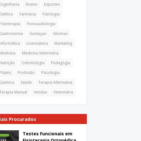
Engenharia
Ensino
Esportes
Estética
Farmácia
Fisiologia
Fisioterapia
Fonoaudiologia
Gastronomia
Gestaçao
Idiomas
Informática
Licenciatura
Marketing
Medicina
Medicina Veterinária
Nutrição
Odontologia
Pedagogia
Pilates
Profissão
Psicologia
Química
Saúde
Terapia Alternativa
Terapia Manual
Vendas
Veterinária
ais Procurados
Testes Funcionais em
Fisioterapia Ortopédica