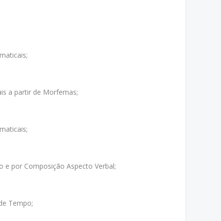
aticais;
is a partir de Morfemas;
aticais;
o e por Composição Aspecto Verbal;
 de Tempo;