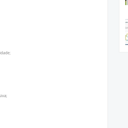
idade;
iva;