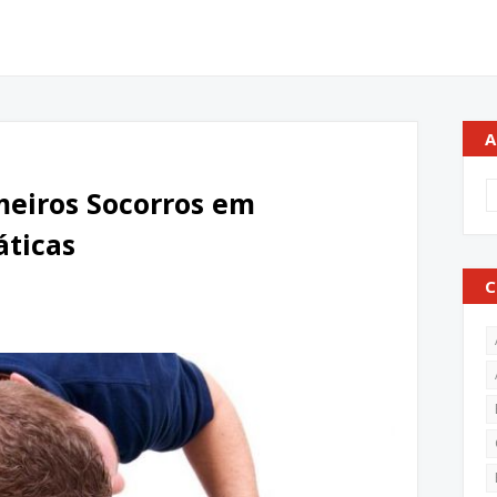
A
meiros Socorros em
ticas
C