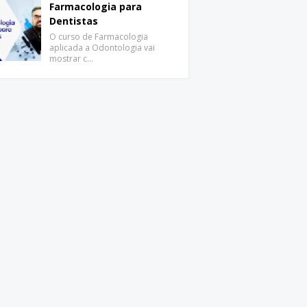
Farmacologia para
Dentistas
O curso de Farmacologia
aplicada a Odontologia vai
mostrar c…