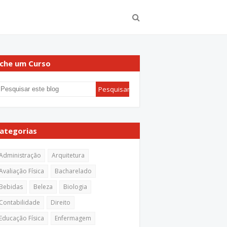
che um Curso
ategorias
Administração
Arquitetura
Avaliação Física
Bacharelado
Bebidas
Beleza
Biologia
Contabilidade
Direito
Educação Física
Enfermagem