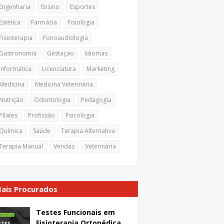
Engenharia
Ensino
Esportes
Estética
Farmácia
Fisiologia
Fisioterapia
Fonoaudiologia
Gastronomia
Gestaçao
Idiomas
Informática
Licenciatura
Marketing
Medicina
Medicina Veterinária
Nutrição
Odontologia
Pedagogia
Pilates
Profissão
Psicologia
Química
Saúde
Terapia Alternativa
Terapia Manual
Vendas
Veterinária
ais Procurados
Testes Funcionais em
Fisioterapia Ortopédica