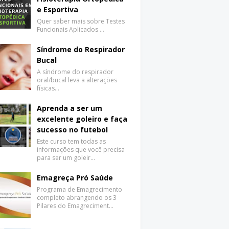
e Esportiva
Quer saber mais sobre Testes
Funcionais Aplicados …
Síndrome do Respirador
Bucal
A síndrome do respirador
oral/bucal leva a alterações
físicas…
Aprenda a ser um
excelente goleiro e faça
sucesso no futebol
Este curso tem todas as
informações que você precisa
para ser um goleir…
Emagreça Pró Saúde
Programa de Emagrecimento
completo abrangendo os 3
Pilares do Emagreciment…