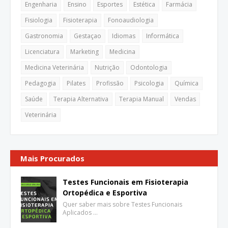
Engenharia
Ensino
Esportes
Estética
Farmácia
Fisiologia
Fisioterapia
Fonoaudiologia
Gastronomia
Gestaçao
Idiomas
Informática
Licenciatura
Marketing
Medicina
Medicina Veterinária
Nutrição
Odontologia
Pedagogia
Pilates
Profissão
Psicologia
Química
Saúde
Terapia Alternativa
Terapia Manual
Vendas
Veterinária
Mais Procurados
Testes Funcionais em Fisioterapia
Ortopédica e Esportiva
Quer saber mais sobre Testes Funcionais
Aplicados …