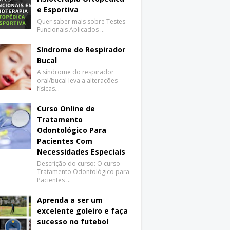
e Esportiva
Quer saber mais sobre Testes
Funcionais Aplicados …
Síndrome do Respirador
Bucal
A síndrome do respirador
oral/bucal leva a alterações
físicas…
Curso Online de
Tratamento
Odontológico Para
Pacientes Com
Necessidades Especiais
Descrição do curso: O curso
Tratamento Odontológico para
Pacientes …
Aprenda a ser um
excelente goleiro e faça
sucesso no futebol