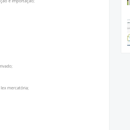
ação e importação;
;
rivado;
 lex mercatória;