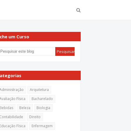
che um Curso
ategorias
Administração
Arquitetura
Avaliação Física
Bacharelado
Bebidas
Beleza
Biologia
Contabilidade
Direito
Educação Física
Enfermagem