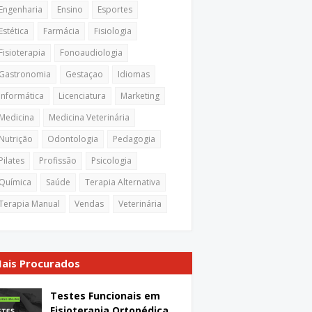
Engenharia
Ensino
Esportes
Estética
Farmácia
Fisiologia
Fisioterapia
Fonoaudiologia
Gastronomia
Gestaçao
Idiomas
Informática
Licenciatura
Marketing
Medicina
Medicina Veterinária
Nutrição
Odontologia
Pedagogia
Pilates
Profissão
Psicologia
Química
Saúde
Terapia Alternativa
Terapia Manual
Vendas
Veterinária
ais Procurados
Testes Funcionais em
Fisioterapia Ortopédica