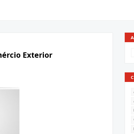
A
ércio Exterior
C