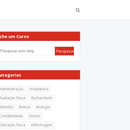
che um Curso
ategorias
Administração
Arquitetura
Avaliação Física
Bacharelado
Bebidas
Beleza
Biologia
Contabilidade
Direito
Educação Física
Enfermagem