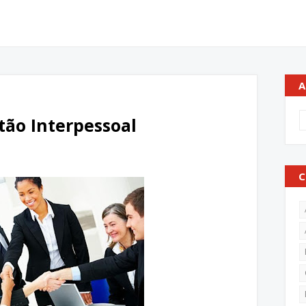
A
tão Interpessoal
C