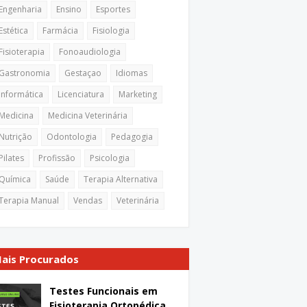
Engenharia
Ensino
Esportes
Estética
Farmácia
Fisiologia
Fisioterapia
Fonoaudiologia
Gastronomia
Gestaçao
Idiomas
Informática
Licenciatura
Marketing
Medicina
Medicina Veterinária
Nutrição
Odontologia
Pedagogia
Pilates
Profissão
Psicologia
Química
Saúde
Terapia Alternativa
Terapia Manual
Vendas
Veterinária
ais Procurados
Testes Funcionais em
Fisioterapia Ortopédica