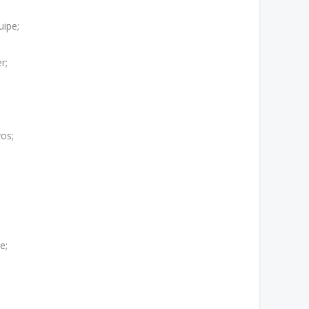
uipe;
r;
os;
e;