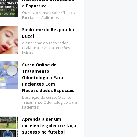
e Esportiva
Quer saber mais sobre Testes
Funcionais Aplicados …
Síndrome do Respirador
Bucal
A síndrome do respirador
oral/bucal leva a alterações
físicas…
Curso Online de
Tratamento
Odontológico Para
Pacientes Com
Necessidades Especiais
Descrição do curso: O curso
Tratamento Odontológico para
Pacientes …
Aprenda a ser um
excelente goleiro e faça
sucesso no futebol