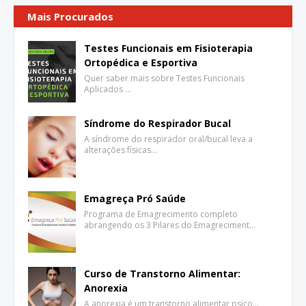
Mais Procurados
Testes Funcionais em Fisioterapia
Ortopédica e Esportiva
Quer saber mais sobre Testes Funcionais
Aplicados …
Síndrome do Respirador Bucal
A síndrome do respirador oral/bucal leva a
alterações físicas…
Emagreça Pró Saúde
Programa de Emagrecimento completo
abrangendo os 3 Pilares do Emagreciment…
Curso de Transtorno Alimentar:
Anorexia
A anorexia é um transtorno alimentar psico…