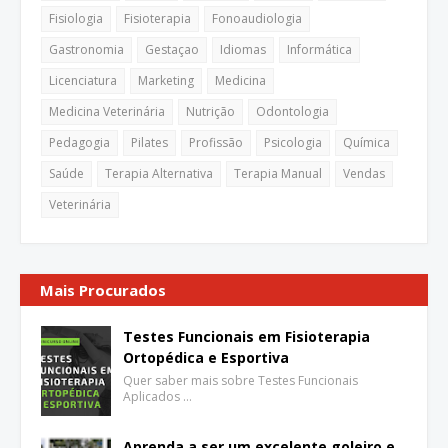
Fisiologia
Fisioterapia
Fonoaudiologia
Gastronomia
Gestaçao
Idiomas
Informática
Licenciatura
Marketing
Medicina
Medicina Veterinária
Nutrição
Odontologia
Pedagogia
Pilates
Profissão
Psicologia
Química
Saúde
Terapia Alternativa
Terapia Manual
Vendas
Veterinária
Mais Procurados
Testes Funcionais em Fisioterapia
Ortopédica e Esportiva
Quer saber mais sobre Testes Funcionais
Aplicados …
Aprenda a ser um excelente goleiro e