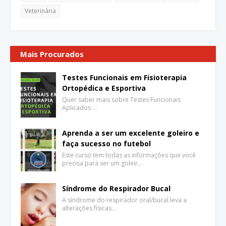
Veterinária
Mais Procurados
Testes Funcionais em Fisioterapia
Ortopédica e Esportiva
Quer saber mais sobre Testes Funcionais
Aplicados …
Aprenda a ser um excelente goleiro e
faça sucesso no futebol
Este curso tem todas as informações que você
precisa para ser um goleir…
Síndrome do Respirador Bucal
A síndrome do respirador oral/bucal leva a
alterações físicas…