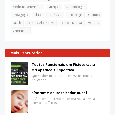
Medicina Veterinária
Nutrição
Odontologia
Pedagogia
Pilates
Profissão
Psicologia
Química
Saúde
Terapia Alternativa
Terapia Manual
Vendas
Veterinária
Mais Procurados
Testes Funcionais em Fisioterapia
Ortopédica e Esportiva
Quer saber mais sobre Testes Funcionais
Aplicados …
Síndrome do Respirador Bucal
A síndrome do respirador oral/bucal leva a
alterações físicas…