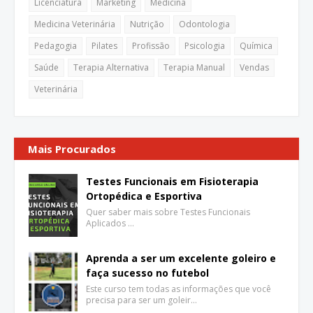
Licenciatura
Marketing
Medicina
Medicina Veterinária
Nutrição
Odontologia
Pedagogia
Pilates
Profissão
Psicologia
Química
Saúde
Terapia Alternativa
Terapia Manual
Vendas
Veterinária
Mais Procurados
Testes Funcionais em Fisioterapia
Ortopédica e Esportiva
Quer saber mais sobre Testes Funcionais
Aplicados …
Aprenda a ser um excelente goleiro e
faça sucesso no futebol
Este curso tem todas as informações que você
precisa para ser um goleir…