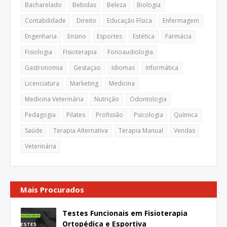
Bacharelado
Bebidas
Beleza
Biologia
Contabilidade
Direito
Educação Física
Enfermagem
Engenharia
Ensino
Esportes
Estética
Farmácia
Fisiologia
Fisioterapia
Fonoaudiologia
Gastronomia
Gestaçao
Idiomas
Informática
Licenciatura
Marketing
Medicina
Medicina Veterinária
Nutrição
Odontologia
Pedagogia
Pilates
Profissão
Psicologia
Química
Saúde
Terapia Alternativa
Terapia Manual
Vendas
Veterinária
Mais Procurados
Testes Funcionais em Fisioterapia
Ortopédica e Esportiva