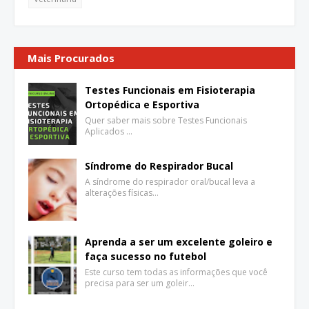
Mais Procurados
Testes Funcionais em Fisioterapia
Ortopédica e Esportiva
Quer saber mais sobre Testes Funcionais
Aplicados …
Síndrome do Respirador Bucal
A síndrome do respirador oral/bucal leva a
alterações físicas…
Aprenda a ser um excelente goleiro e
faça sucesso no futebol
Este curso tem todas as informações que você
precisa para ser um goleir…