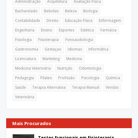
Administração
Arquitetura
Avaliação Física
Bacharelado
Bebidas
Beleza
Biologia
Contabilidade
Direito
Educação Física
Enfermagem
Engenharia
Ensino
Esportes
Estética
Farmácia
Fisiologia
Fisioterapia
Fonoaudiologia
Gastronomia
Gestaçao
Idiomas
Informática
Licenciatura
Marketing
Medicina
Medicina Veterinária
Nutrição
Odontologia
Pedagogia
Pilates
Profissão
Psicologia
Química
Saúde
Terapia Alternativa
Terapia Manual
Vendas
Veterinária
Mais Procurados
Testes Funcionais em Fisioterapia