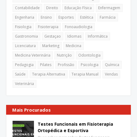
Contabilidade
Direito
Educação Física
Enfermagem
Engenharia
Ensino
Esportes
Estética
Farmácia
Fisiologia
Fisioterapia
Fonoaudiologia
Gastronomia
Gestaçao
Idiomas
Informática
Licenciatura
Marketing
Medicina
Medicina Veterinária
Nutrição
Odontologia
Pedagogia
Pilates
Profissão
Psicologia
Química
Saúde
Terapia Alternativa
Terapia Manual
Vendas
Veterinária
Mais Procurados
Testes Funcionais em Fisioterapia
Ortopédica e Esportiva