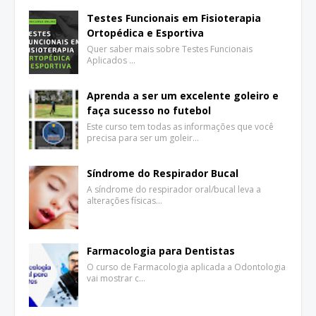
Testes Funcionais em Fisioterapia
Ortopédica e Esportiva
Quer saber mais sobre Testes Funcionais
Aplicados …
Aprenda a ser um excelente goleiro e
faça sucesso no futebol
Este curso tem todas as informações que você
precisa para ser um goleir…
Síndrome do Respirador Bucal
A síndrome do respirador oral/bucal leva a
alterações físicas…
Farmacologia para Dentistas
O curso de Farmacologia aplicada a Odontologia
vai mostrar c…