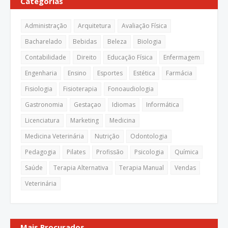
Categorias
Administração
Arquitetura
Avaliação Física
Bacharelado
Bebidas
Beleza
Biologia
Contabilidade
Direito
Educação Física
Enfermagem
Engenharia
Ensino
Esportes
Estética
Farmácia
Fisiologia
Fisioterapia
Fonoaudiologia
Gastronomia
Gestaçao
Idiomas
Informática
Licenciatura
Marketing
Medicina
Medicina Veterinária
Nutrição
Odontologia
Pedagogia
Pilates
Profissão
Psicologia
Química
Saúde
Terapia Alternativa
Terapia Manual
Vendas
Veterinária
Mais Procurados