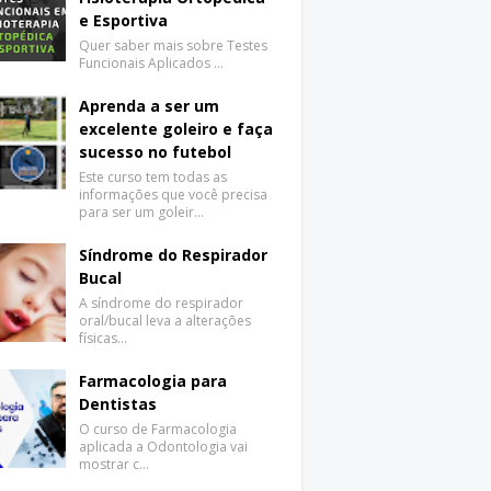
e Esportiva
Quer saber mais sobre Testes
Funcionais Aplicados …
Aprenda a ser um
excelente goleiro e faça
sucesso no futebol
Este curso tem todas as
informações que você precisa
para ser um goleir…
Síndrome do Respirador
Bucal
A síndrome do respirador
oral/bucal leva a alterações
físicas…
Farmacologia para
Dentistas
O curso de Farmacologia
aplicada a Odontologia vai
mostrar c…