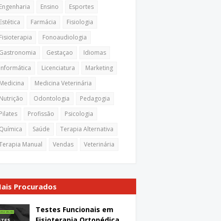
Engenharia
Ensino
Esportes
Estética
Farmácia
Fisiologia
Fisioterapia
Fonoaudiologia
Gastronomia
Gestaçao
Idiomas
Informática
Licenciatura
Marketing
Medicina
Medicina Veterinária
Nutrição
Odontologia
Pedagogia
Pilates
Profissão
Psicologia
Química
Saúde
Terapia Alternativa
Terapia Manual
Vendas
Veterinária
ais Procurados
Testes Funcionais em
Fisioterapia Ortopédica