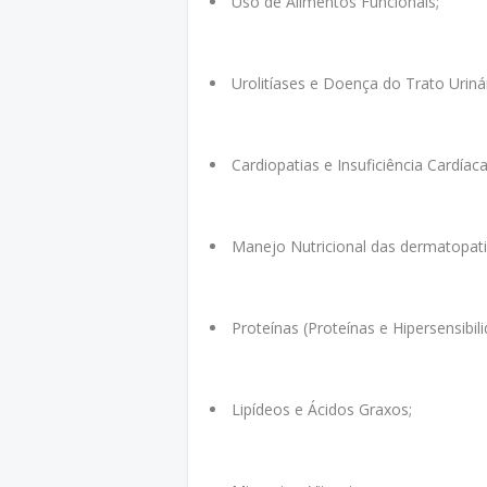
Uso de Alimentos Funcionais;
Urolitíases e Doença do Trato Urinár
Cardiopatias e Insuficiência Cardíaca
Manejo Nutricional das dermatopat
Proteínas (Proteínas e Hipersensibi
Lipídeos e Ácidos Graxos;