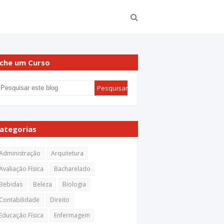
che um Curso
ategorias
Administração
Arquitetura
Avaliação Física
Bacharelado
Bebidas
Beleza
Biologia
Contabilidade
Direito
Educação Física
Enfermagem