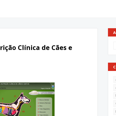
A
ição Clínica de Cães e
C