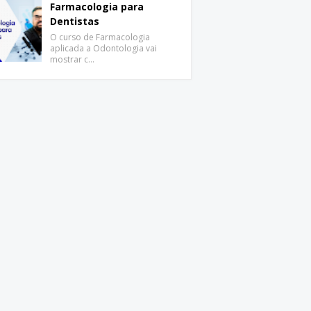
Farmacologia para
Dentistas
O curso de Farmacologia
aplicada a Odontologia vai
mostrar c…