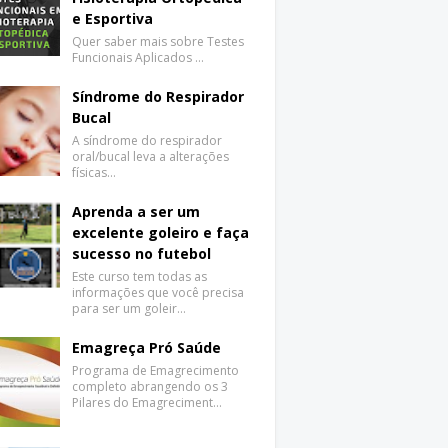
e Esportiva
Quer saber mais sobre Testes
Funcionais Aplicados …
Síndrome do Respirador
Bucal
A síndrome do respirador
oral/bucal leva a alterações
físicas…
Aprenda a ser um
excelente goleiro e faça
sucesso no futebol
Este curso tem todas as
informações que você precisa
para ser um goleir…
Emagreça Pró Saúde
Programa de Emagrecimento
completo abrangendo os 3
Pilares do Emagreciment…