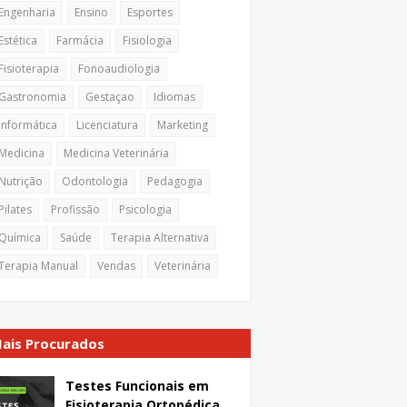
Engenharia
Ensino
Esportes
Estética
Farmácia
Fisiologia
Fisioterapia
Fonoaudiologia
Gastronomia
Gestaçao
Idiomas
Informática
Licenciatura
Marketing
Medicina
Medicina Veterinária
Nutrição
Odontologia
Pedagogia
Pilates
Profissão
Psicologia
Química
Saúde
Terapia Alternativa
Terapia Manual
Vendas
Veterinária
ais Procurados
Testes Funcionais em
Fisioterapia Ortopédica