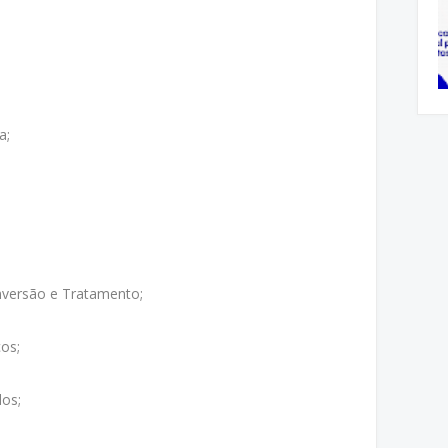
a;
nversão e Tratamento;
ços;
dos;