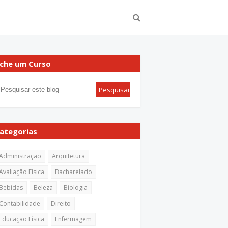
che um Curso
ategorias
Administração
Arquitetura
Avaliação Física
Bacharelado
Bebidas
Beleza
Biologia
Contabilidade
Direito
Educação Física
Enfermagem