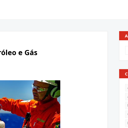
A
róleo e Gás
C