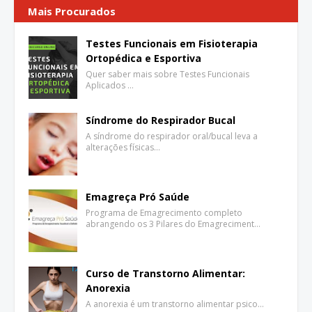
Mais Procurados
Testes Funcionais em Fisioterapia
Ortopédica e Esportiva
Quer saber mais sobre Testes Funcionais
Aplicados …
Síndrome do Respirador Bucal
A síndrome do respirador oral/bucal leva a
alterações físicas…
Emagreça Pró Saúde
Programa de Emagrecimento completo
abrangendo os 3 Pilares do Emagreciment…
Curso de Transtorno Alimentar:
Anorexia
A anorexia é um transtorno alimentar psico…