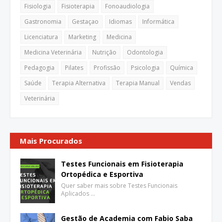
Fisiologia
Fisioterapia
Fonoaudiologia
Gastronomia
Gestaçao
Idiomas
Informática
Licenciatura
Marketing
Medicina
Medicina Veterinária
Nutrição
Odontologia
Pedagogia
Pilates
Profissão
Psicologia
Química
Saúde
Terapia Alternativa
Terapia Manual
Vendas
Veterinária
Mais Procurados
Testes Funcionais em Fisioterapia
Ortopédica e Esportiva
Quer saber mais sobre Testes Funcionais
Aplicados …
Gestão de Academia com Fabio Saba