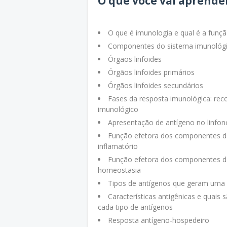
O que você vai aprende
O que é imunologia e qual é a funçã
Componentes do sistema imunológ
Órgãos linfoides
Órgãos linfoides primários
Órgãos linfoides secundários
Fases da resposta imunológica: re
imunológico
Apresentação de antígeno no linfono
Função efetora dos componentes do
inflamatório
Função efetora dos componentes do
homeostasia
Tipos de antígenos que geram uma 
Características antigênicas e quais
cada tipo de antígenos
Resposta antígeno-hospedeiro