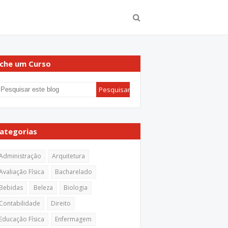
che um Curso
ategorias
Administração
Arquitetura
Avaliação Física
Bacharelado
Bebidas
Beleza
Biologia
Contabilidade
Direito
Educação Física
Enfermagem