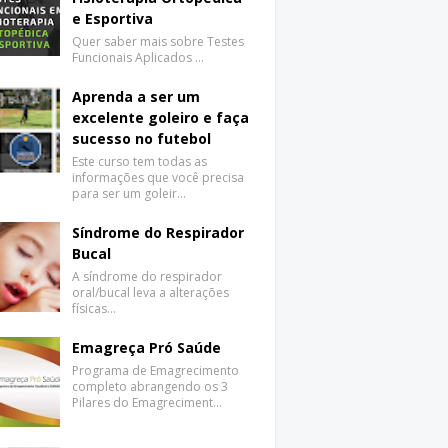
e Esportiva
Quer saber mais sobre Testes
Funcionais Aplicados …
Aprenda a ser um
excelente goleiro e faça
sucesso no futebol
Este curso tem todas as
informações que você precisa
para ser um goleir…
Síndrome do Respirador
Bucal
A síndrome do respirador
oral/bucal leva a alterações
físicas…
Emagreça Pró Saúde
Programa de Emagrecimento
completo abrangendo os 3
Pilares do Emagreciment…