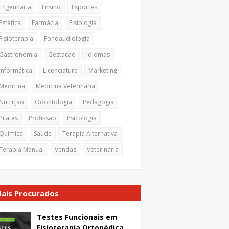
Engenharia
Ensino
Esportes
Estética
Farmácia
Fisiologia
Fisioterapia
Fonoaudiologia
Gastronomia
Gestaçao
Idiomas
Informática
Licenciatura
Marketing
Medicina
Medicina Veterinária
Nutrição
Odontologia
Pedagogia
Pilates
Profissão
Psicologia
Química
Saúde
Terapia Alternativa
Terapia Manual
Vendas
Veterinária
ais Procurados
Testes Funcionais em
Fisioterapia Ortopédica