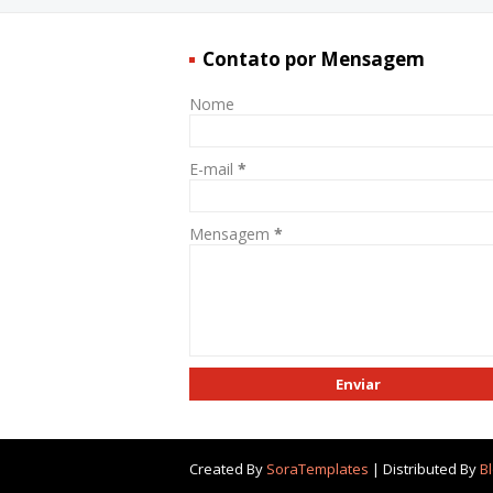
Contato por Mensagem
Nome
E-mail
*
Mensagem
*
Created By
SoraTemplates
| Distributed By
B