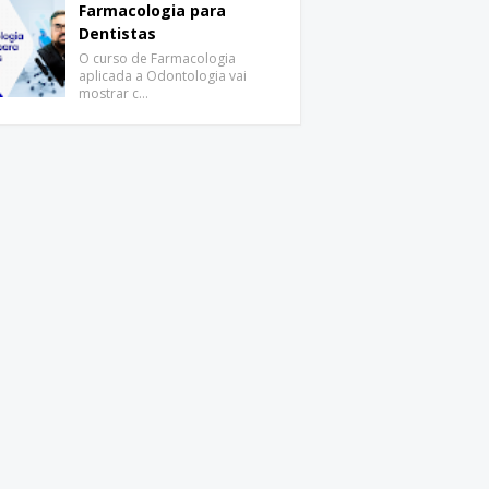
Farmacologia para
Dentistas
O curso de Farmacologia
aplicada a Odontologia vai
mostrar c…