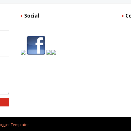
Social
C
logger Templates