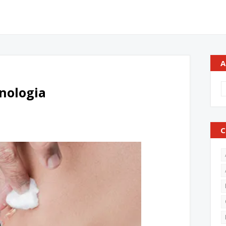
A
nologia
C