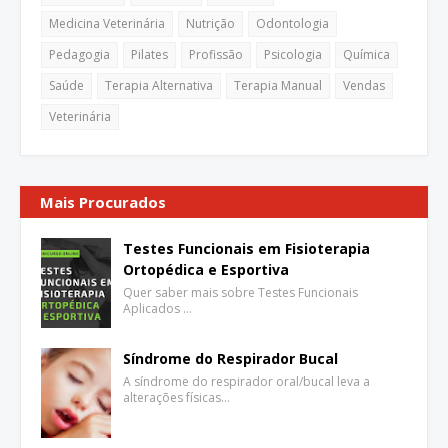
Medicina Veterinária
Nutrição
Odontologia
Pedagogia
Pilates
Profissão
Psicologia
Química
Saúde
Terapia Alternativa
Terapia Manual
Vendas
Veterinária
Mais Procurados
Testes Funcionais em Fisioterapia
Ortopédica e Esportiva
Quer saber mais sobre Testes Funcionais
Aplicados …
Síndrome do Respirador Bucal
A síndrome do respirador oral/bucal leva a
alterações físicas…