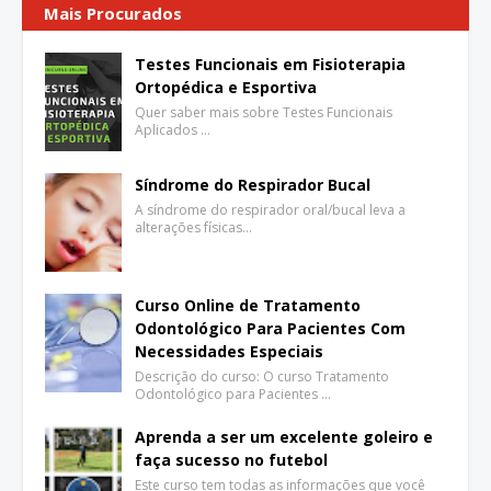
Mais Procurados
Testes Funcionais em Fisioterapia
Ortopédica e Esportiva
Quer saber mais sobre Testes Funcionais
Aplicados …
Síndrome do Respirador Bucal
A síndrome do respirador oral/bucal leva a
alterações físicas…
Curso Online de Tratamento
Odontológico Para Pacientes Com
Necessidades Especiais
Descrição do curso: O curso Tratamento
Odontológico para Pacientes …
Aprenda a ser um excelente goleiro e
faça sucesso no futebol
Este curso tem todas as informações que você