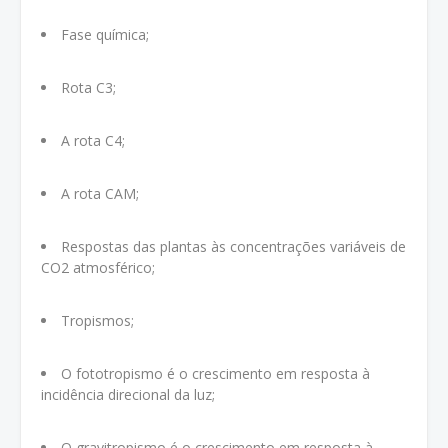
Fase química;
Rota C3;
A rota C4;
A rota CAM;
Respostas das plantas às concentrações variáveis de
CO2 atmosférico;
Tropismos;
O fototropismo é o crescimento em resposta à
incidência direcional da luz;
O gravitropismo é o crescimento em resposta à