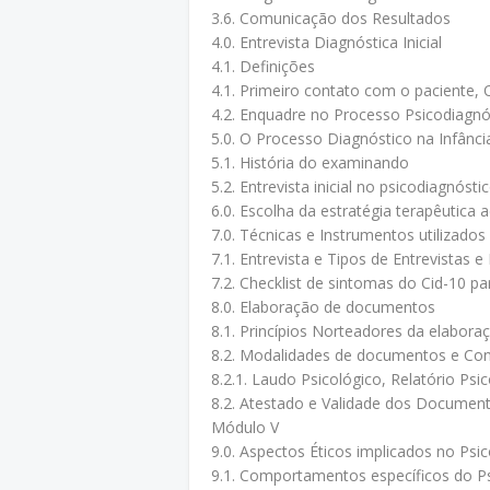
3.6. Comunicação dos Resultados
4.0. Entrevista Diagnóstica Inicial
4.1. Definições
4.1. Primeiro contato com o paciente, O
4.2. Enquadre no Processo Psicodiagnó
5.0. O Processo Diagnóstico na Infânci
5.1. História do examinando
5.2. Entrevista inicial no psicodiagnóstic
6.0. Escolha da estratégia terapêutica
7.0. Técnicas e Instrumentos utilizado
7.1. Entrevista e Tipos de Entrevistas
7.2. Checklist de sintomas do Cid-10 p
8.0. Elaboração de documentos
8.1. Princípios Norteadores da elabor
8.2. Modalidades de documentos e Conce
8.2.1. Laudo Psicológico, Relatório Psi
8.2. Atestado e Validade dos Docume
Módulo V
9.0. Aspectos Éticos implicados no Psi
9.1. Comportamentos específicos do P