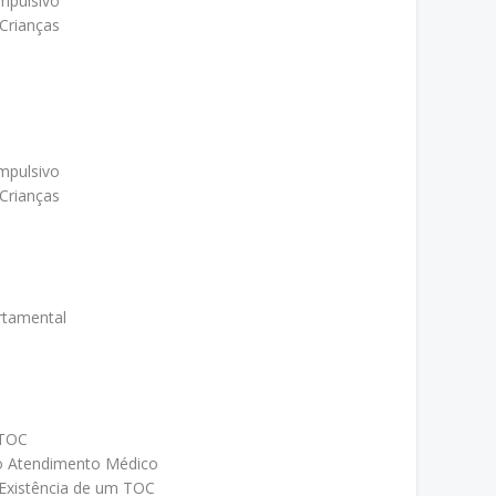
mpulsivo
Crianças
mpulsivo
Crianças
rtamental
 TOC
o Atendimento Médico
 Existência de um TOC