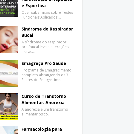
e Esportiva
Quer saber mais sobre Testes
Funcionais Aplicados …
Síndrome do Respirador
Bucal
A síndrome do respirador
oral/bucal leva a alterações
físicas…
Emagreça Pró Saúde
Programa de Emagrecimento
completo abrangendo os 3
Pilares do Emagreciment…
Curso de Transtorno
Alimentar: Anorexia
A anorexia é um transtorno
alimentar psico…
Farmacologia para