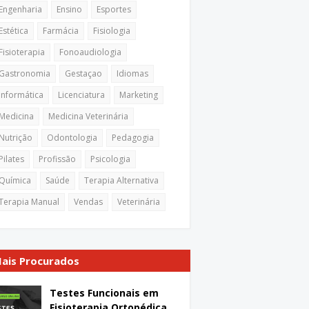
Engenharia
Ensino
Esportes
Estética
Farmácia
Fisiologia
Fisioterapia
Fonoaudiologia
Gastronomia
Gestaçao
Idiomas
Informática
Licenciatura
Marketing
Medicina
Medicina Veterinária
Nutrição
Odontologia
Pedagogia
Pilates
Profissão
Psicologia
Química
Saúde
Terapia Alternativa
Terapia Manual
Vendas
Veterinária
ais Procurados
Testes Funcionais em
Fisioterapia Ortopédica