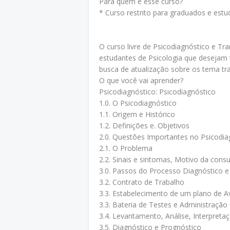
Para quem é esse curso?
* Curso restrito para graduados e es
O curso livre de Psicodiagnóstico e Tra
estudantes de Psicologia que desejam 
busca de atualização sobre os tema tr
O que você vai aprender?
Psicodiagnóstico: Psicodiagnóstico
1.0. O Psicodiagnóstico
1.1. Origem e Histórico
1.2. Definições e. Objetivos
2.0. Questões Importantes no Psicodia
2.1. O Problema
2.2. Sinais e sintomas, Motivo da consu
3.0. Passos do Processo Diagnóstico 
3.2. Contrato de Trabalho
3.3. Estabelecimento de um plano de A
3.3. Bateria de Testes e Administração
3.4. Levantamento, Análise, Interpret
3.5. Diagnóstico e Prognóstico