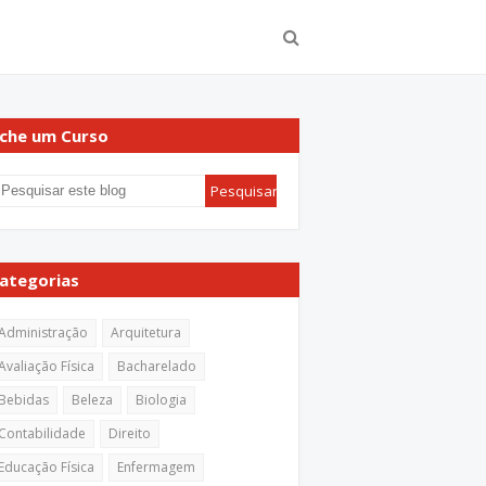
che um Curso
ategorias
Administração
Arquitetura
Avaliação Física
Bacharelado
Bebidas
Beleza
Biologia
Contabilidade
Direito
Educação Física
Enfermagem