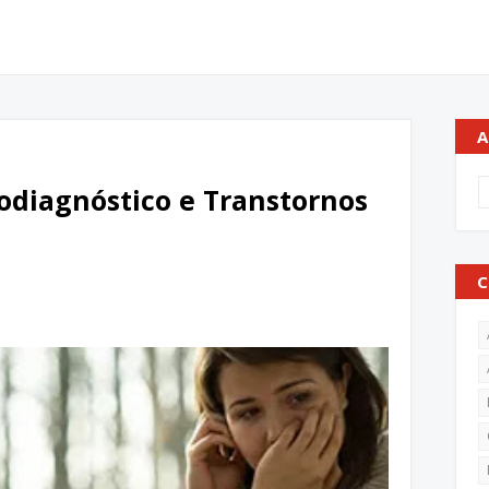
A
codiagnóstico e Transtornos
C