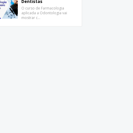
Dentistas
O curso de Farmacologia
aplicada a Odontologia vai
mostrar c…