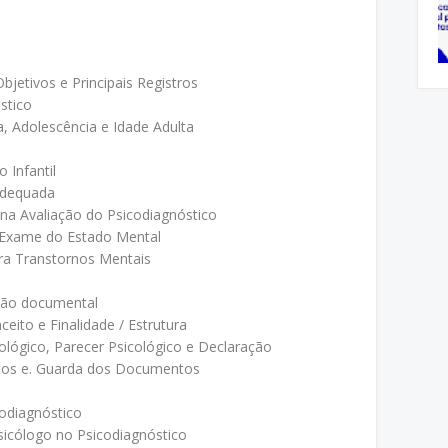
bjetivos e Principais Registros
stico
a, Adolescência e Idade Adulta
o Infantil
 adequada
s na Avaliação do Psicodiagnóstico
 e Exame do Estado Mental
ara Transtornos Mentais
ação documental
ito e Finalidade / Estrutura
cológico, Parecer Psicológico e Declaração
ntos e. Guarda dos Documentos
codiagnóstico
sicólogo no Psicodiagnóstico