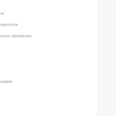
cia
dolescência
tornos Alimentares
esidade