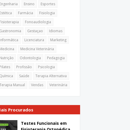
Engenharia
Ensino
Esportes
Estética
Farmácia
Fisiologia
Fisioterapia
Fonoaudiologia
Gastronomia
Gestaçao
Idiomas
Informática
Licenciatura
Marketing
Medicina
Medicina Veterinária
Nutrição
Odontologia
Pedagogia
Pilates
Profissão
Psicologia
Química
Saúde
Terapia Alternativa
Terapia Manual
Vendas
Veterinária
ais Procurados
Testes Funcionais em
Fisioterapia Ortopédica