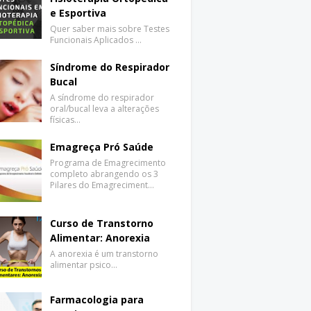
e Esportiva
Quer saber mais sobre Testes
Funcionais Aplicados …
Síndrome do Respirador
Bucal
A síndrome do respirador
oral/bucal leva a alterações
físicas…
Emagreça Pró Saúde
Programa de Emagrecimento
completo abrangendo os 3
Pilares do Emagreciment…
Curso de Transtorno
Alimentar: Anorexia
A anorexia é um transtorno
alimentar psico…
Farmacologia para