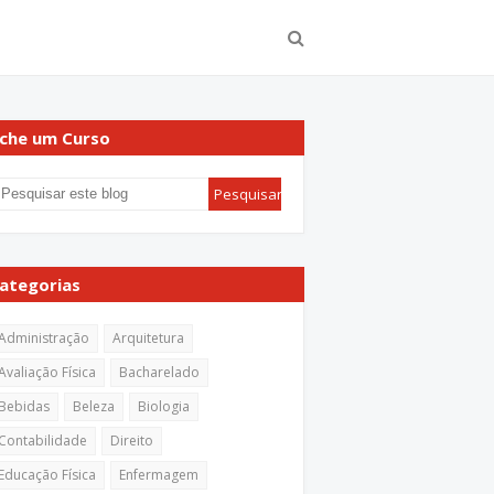
che um Curso
ategorias
Administração
Arquitetura
Avaliação Física
Bacharelado
Bebidas
Beleza
Biologia
Contabilidade
Direito
Educação Física
Enfermagem