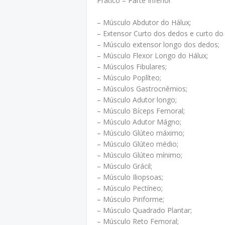
Prático – Parte Inferior
– Músculo Abdutor do Hálux;
– Extensor Curto dos dedos e curto do 
– Músculo extensor longo dos dedos;
– Músculo Flexor Longo do Hálux;
– Músculos Fibulares;
– Músculo Poplíteo;
– Músculos Gastrocnêmios;
– Músculo Adutor longo;
– Músculo Bíceps Femoral;
– Músculo Adutor Mágno;
– Músculo Glúteo máximo;
– Músculo Glúteo médio;
– Músculo Glúteo mínimo;
– Músculo Grácil;
– Músculo Iliopsoas;
– Músculo Pectíneo;
– Músculo Piriforme;
– Músculo Quadrado Plantar;
– Músculo Reto Femoral;