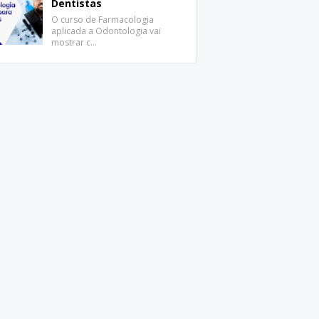
Dentistas
O curso de Farmacologia
aplicada a Odontologia vai
mostrar c…