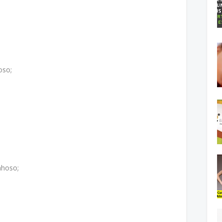
oso;
nhoso;