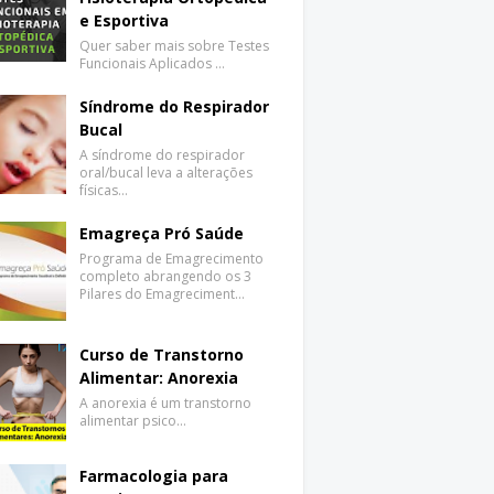
e Esportiva
Quer saber mais sobre Testes
Funcionais Aplicados …
Síndrome do Respirador
Bucal
A síndrome do respirador
oral/bucal leva a alterações
físicas…
Emagreça Pró Saúde
Programa de Emagrecimento
completo abrangendo os 3
Pilares do Emagreciment…
Curso de Transtorno
Alimentar: Anorexia
A anorexia é um transtorno
alimentar psico…
Farmacologia para