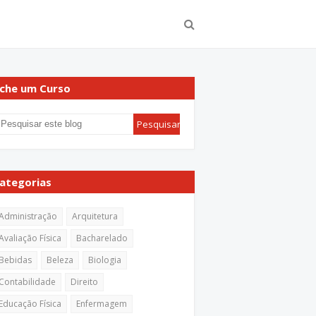
che um Curso
ategorias
Administração
Arquitetura
Avaliação Física
Bacharelado
Bebidas
Beleza
Biologia
Contabilidade
Direito
Educação Física
Enfermagem