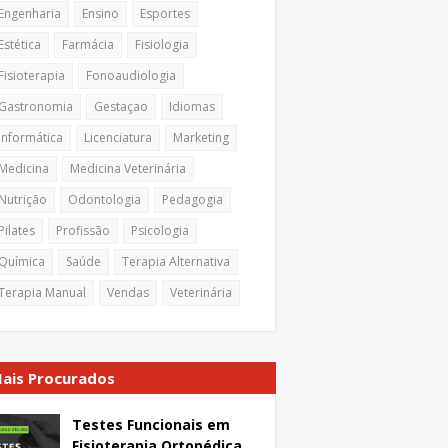
Engenharia
Ensino
Esportes
Estética
Farmácia
Fisiologia
Fisioterapia
Fonoaudiologia
Gastronomia
Gestaçao
Idiomas
Informática
Licenciatura
Marketing
Medicina
Medicina Veterinária
Nutrição
Odontologia
Pedagogia
Pilates
Profissão
Psicologia
Química
Saúde
Terapia Alternativa
Terapia Manual
Vendas
Veterinária
ais Procurados
Testes Funcionais em
Fisioterapia Ortopédica