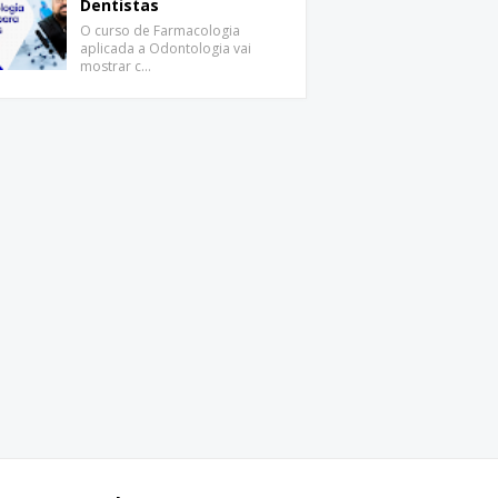
Dentistas
O curso de Farmacologia
aplicada a Odontologia vai
mostrar c…