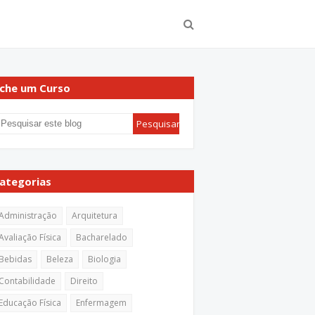
che um Curso
ategorias
Administração
Arquitetura
Avaliação Física
Bacharelado
Bebidas
Beleza
Biologia
Contabilidade
Direito
Educação Física
Enfermagem