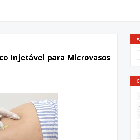
A
co Injetável para Microvasos
C