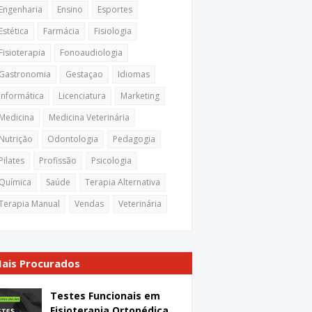
Engenharia
Ensino
Esportes
Estética
Farmácia
Fisiologia
Fisioterapia
Fonoaudiologia
Gastronomia
Gestaçao
Idiomas
Informática
Licenciatura
Marketing
Medicina
Medicina Veterinária
Nutrição
Odontologia
Pedagogia
Pilates
Profissão
Psicologia
Química
Saúde
Terapia Alternativa
Terapia Manual
Vendas
Veterinária
ais Procurados
Testes Funcionais em
Fisioterapia Ortopédica