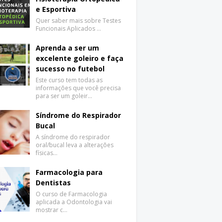
e Esportiva
Quer saber mais sobre Testes
Funcionais Aplicados …
Aprenda a ser um
excelente goleiro e faça
sucesso no futebol
Este curso tem todas as
informações que você precisa
para ser um goleir…
Síndrome do Respirador
Bucal
A síndrome do respirador
oral/bucal leva a alterações
físicas…
Farmacologia para
Dentistas
O curso de Farmacologia
aplicada a Odontologia vai
mostrar c…