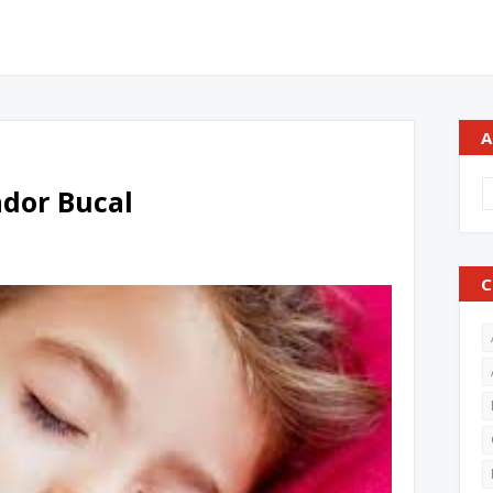
A
ador Bucal
C