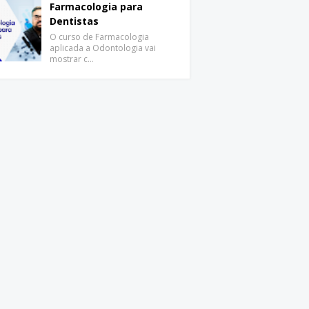
Farmacologia para
Dentistas
O curso de Farmacologia
aplicada a Odontologia vai
mostrar c…