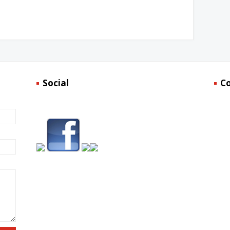
Social
C