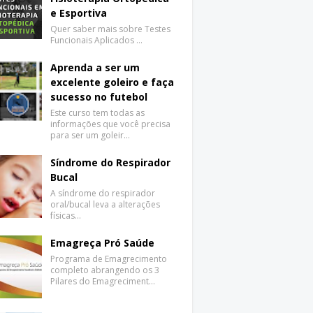
e Esportiva
Quer saber mais sobre Testes
Funcionais Aplicados …
Aprenda a ser um
excelente goleiro e faça
sucesso no futebol
Este curso tem todas as
informações que você precisa
para ser um goleir…
Síndrome do Respirador
Bucal
A síndrome do respirador
oral/bucal leva a alterações
físicas…
Emagreça Pró Saúde
Programa de Emagrecimento
completo abrangendo os 3
Pilares do Emagreciment…