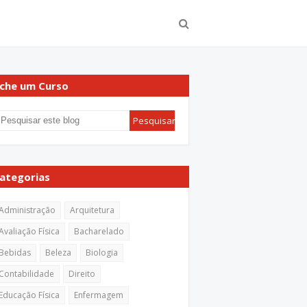
che um Curso
ategorias
Administração
Arquitetura
Avaliação Física
Bacharelado
Bebidas
Beleza
Biologia
Contabilidade
Direito
Educação Física
Enfermagem