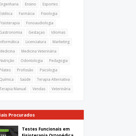
Engenharia
Ensino
Esportes
Estética
Farmácia
Fisiologia
Fisioterapia
Fonoaudiologia
Gastronomia
Gestaçao
Idiomas
Informática
Licenciatura
Marketing
Medicina
Medicina Veterinária
Nutrição
Odontologia
Pedagogia
Pilates
Profissão
Psicologia
Química
Saúde
Terapia Alternativa
Terapia Manual
Vendas
Veterinária
ais Procurados
Testes Funcionais em
Fisioterapia Ortopédica