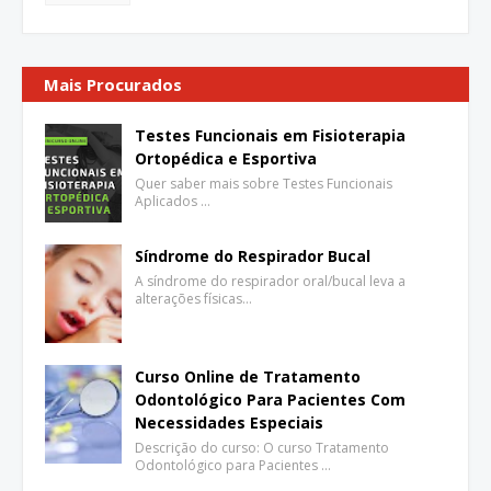
Mais Procurados
Testes Funcionais em Fisioterapia
Ortopédica e Esportiva
Quer saber mais sobre Testes Funcionais
Aplicados …
Síndrome do Respirador Bucal
A síndrome do respirador oral/bucal leva a
alterações físicas…
Curso Online de Tratamento
Odontológico Para Pacientes Com
Necessidades Especiais
Descrição do curso: O curso Tratamento
Odontológico para Pacientes …