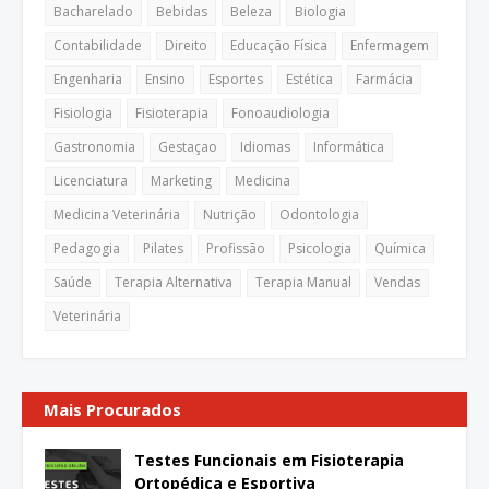
Bacharelado
Bebidas
Beleza
Biologia
Contabilidade
Direito
Educação Física
Enfermagem
Engenharia
Ensino
Esportes
Estética
Farmácia
Fisiologia
Fisioterapia
Fonoaudiologia
Gastronomia
Gestaçao
Idiomas
Informática
Licenciatura
Marketing
Medicina
Medicina Veterinária
Nutrição
Odontologia
Pedagogia
Pilates
Profissão
Psicologia
Química
Saúde
Terapia Alternativa
Terapia Manual
Vendas
Veterinária
Mais Procurados
Testes Funcionais em Fisioterapia
Ortopédica e Esportiva