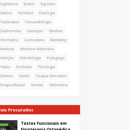
Engenharia
Ensino
Esportes
Estética
Farmácia
Fisiologia
Fisioterapia
Fonoaudiologia
Gastronomia
Gestaçao
Idiomas
Informática
Licenciatura
Marketing
Medicina
Medicina Veterinária
Nutrição
Odontologia
Pedagogia
Pilates
Profissão
Psicologia
Química
Saúde
Terapia Alternativa
Terapia Manual
Vendas
Veterinária
ais Procurados
Testes Funcionais em
Fisioterapia Ortopédica