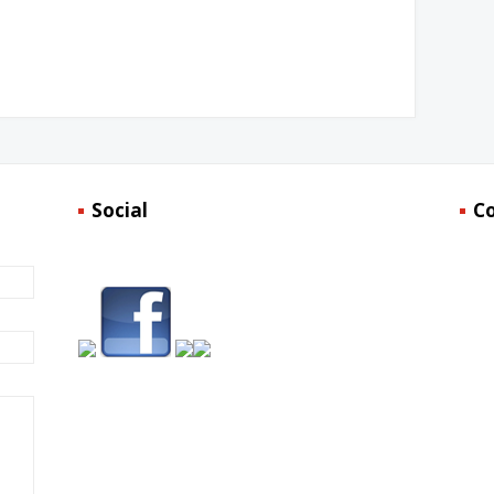
Social
C