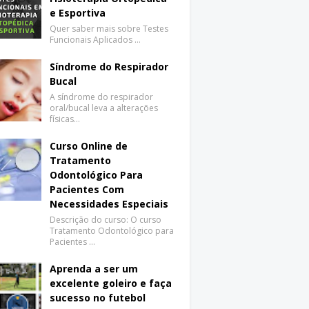
e Esportiva
Quer saber mais sobre Testes
Funcionais Aplicados …
Síndrome do Respirador
Bucal
A síndrome do respirador
oral/bucal leva a alterações
físicas…
Curso Online de
Tratamento
Odontológico Para
Pacientes Com
Necessidades Especiais
Descrição do curso: O curso
Tratamento Odontológico para
Pacientes …
Aprenda a ser um
excelente goleiro e faça
sucesso no futebol