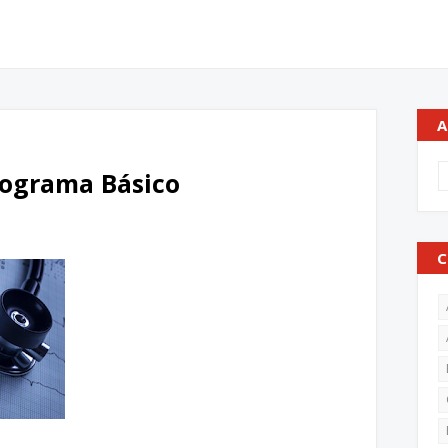
A
iograma Básico
C