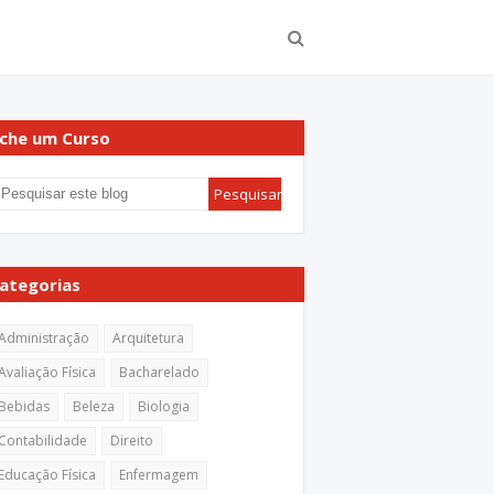
che um Curso
ategorias
Administração
Arquitetura
Avaliação Física
Bacharelado
Bebidas
Beleza
Biologia
Contabilidade
Direito
Educação Física
Enfermagem