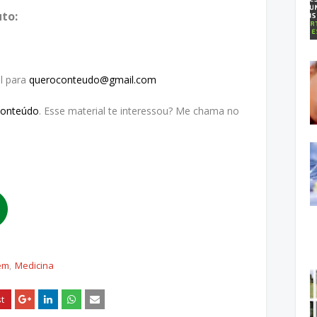
to:
l para
queroconteudo@gmail.com
Conteúdo
. Esse material te interessou? Me chama no
em
Medicina