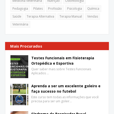
Medicina Veterinária
Nutrição
Odontologia
Pedagogia
Pilates
Profissão
Psicologia
Química
Saúde
Terapia Alternativa
Terapia Manual
Vendas
Veterinária
Mais Procurados
Testes Funcionais em Fisioterapia
Ortopédica e Esportiva
Quer saber mais sobre Testes Funcionais
Aplicados …
Aprenda a ser um excelente goleiro e
faça sucesso no futebol
Este curso tem todas as informações que você
precisa para ser um goleir…
Síndrome do Respirador Bucal