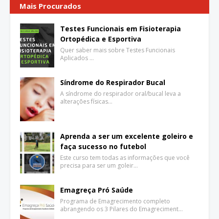
Mais Procurados
Testes Funcionais em Fisioterapia
Ortopédica e Esportiva
Quer saber mais sobre Testes Funcionais
Aplicados …
Síndrome do Respirador Bucal
A síndrome do respirador oral/bucal leva a
alterações físicas…
Aprenda a ser um excelente goleiro e
faça sucesso no futebol
Este curso tem todas as informações que você
precisa para ser um goleir…
Emagreça Pró Saúde
Programa de Emagrecimento completo
abrangendo os 3 Pilares do Emagreciment…