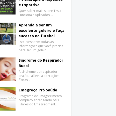
e Esportiva
Quer saber mais sobre Testes
Funcionais Aplicados …
Aprenda a ser um
excelente goleiro e faça
sucesso no futebol
Este curso tem todas as
informações que você precisa
para ser um goleir…
Síndrome do Respirador
Bucal
A síndrome do respirador
oral/bucal leva a alterações
físicas…
Emagreça Pró Saúde
Programa de Emagrecimento
completo abrangendo os 3
Pilares do Emagreciment…