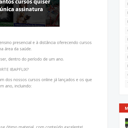
nsino presencial e à distância oferecendo cursos
na área da saúde.
iser, dentro do período de um ano.
PORTE IBAPFLIX?
m dos nossos cursos online já lançados e os que
m ano, incluindo:
M
sse ótimo material, com conteúdo excelente!