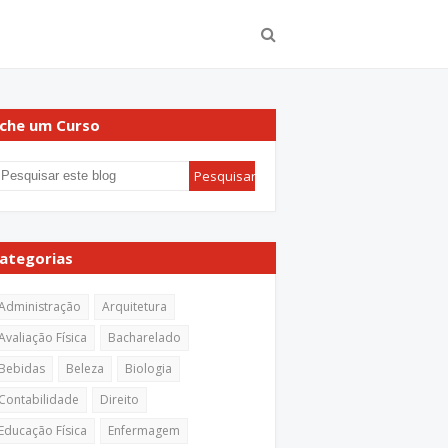
che um Curso
ategorias
Administração
Arquitetura
Avaliação Física
Bacharelado
Bebidas
Beleza
Biologia
Contabilidade
Direito
Educação Física
Enfermagem