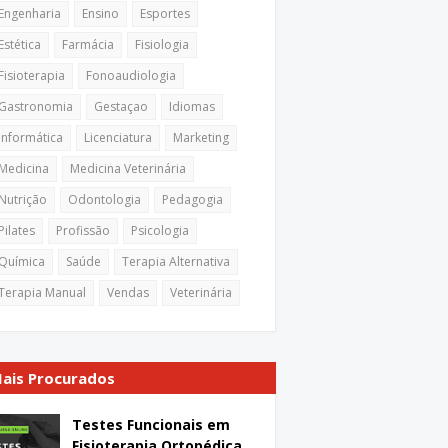
Engenharia
Ensino
Esportes
Estética
Farmácia
Fisiologia
Fisioterapia
Fonoaudiologia
Gastronomia
Gestaçao
Idiomas
Informática
Licenciatura
Marketing
Medicina
Medicina Veterinária
Nutrição
Odontologia
Pedagogia
Pilates
Profissão
Psicologia
Química
Saúde
Terapia Alternativa
Terapia Manual
Vendas
Veterinária
ais Procurados
Testes Funcionais em
Fisioterapia Ortopédica