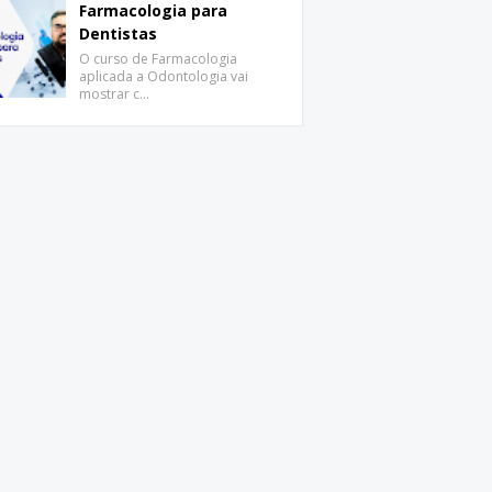
Farmacologia para
Dentistas
O curso de Farmacologia
aplicada a Odontologia vai
mostrar c…