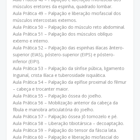
músculos eretores da espinha, quadrado lombar.
Aula Prática 49 – Palpação e liberação miofascial dos
músculos intercostais externos.
Aula Prática 50 – Palpação do músculo reto abdominal.
Aula Prática 51 – Palpação dos músculos oblíquo
externo e interno.
Aula Prática 52 – Palpação das espinhas ilíacas ântero-
superior (EIAS), póstero-superior (EIPS) e póstero-
inferior (EIPI).
Aula Prática 53 – Palpação da sínfise púbica, ligamento
Inguinal, crista Ilíaca e tuberosidade isquiática.
Aula Prática 54 – Palpação da epífise proximal do fêmur
– cabeça e trocanter maior.
Aula Prática 55 – Palpação óssea do joelho.
Aula Prática 56 – Mobilização anterior da cabeça da
fíbula e manobra articulatória do joelho.
Aula Prática 57 – Palpação óssea Jô tornozelo e pé.
Aula Prática 58 – Liberação tibiotársica – decoaptação.
Aula Prática 59 – Palpação do tensor da fáscia lata.
Aula Prática 60 – Palpação e liberação miofascial do