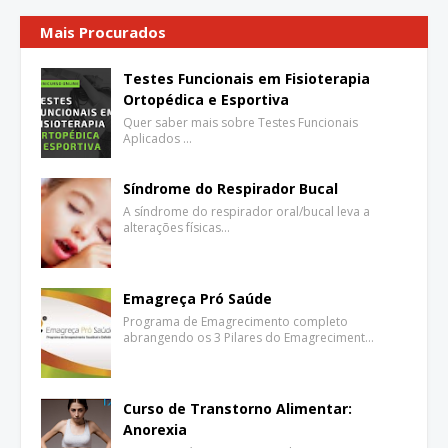
Mais Procurados
Testes Funcionais em Fisioterapia
Ortopédica e Esportiva
Quer saber mais sobre Testes Funcionais
Aplicados …
Síndrome do Respirador Bucal
A síndrome do respirador oral/bucal leva a
alterações físicas…
Emagreça Pró Saúde
Programa de Emagrecimento completo
abrangendo os 3 Pilares do Emagreciment…
Curso de Transtorno Alimentar:
Anorexia