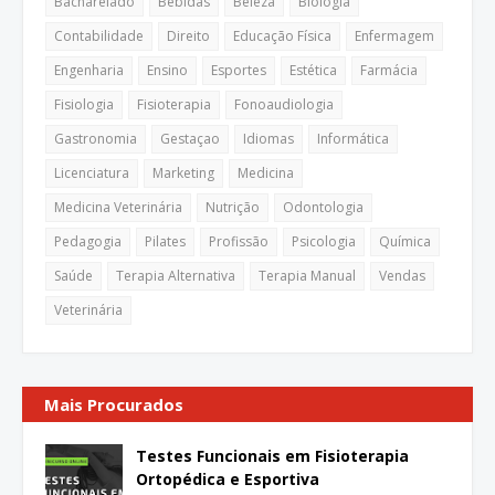
Bacharelado
Bebidas
Beleza
Biologia
Contabilidade
Direito
Educação Física
Enfermagem
Engenharia
Ensino
Esportes
Estética
Farmácia
Fisiologia
Fisioterapia
Fonoaudiologia
Gastronomia
Gestaçao
Idiomas
Informática
Licenciatura
Marketing
Medicina
Medicina Veterinária
Nutrição
Odontologia
Pedagogia
Pilates
Profissão
Psicologia
Química
Saúde
Terapia Alternativa
Terapia Manual
Vendas
Veterinária
Mais Procurados
Testes Funcionais em Fisioterapia
Ortopédica e Esportiva