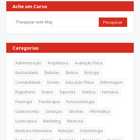
Ache um Curso
Categorias
Administração
Arquitetura
Avaliação Física
Bacharelado
Bebidas
Beleza
Biologia
Contabilidade
Direito
Educação Física
Enfermagem
Engenharia
Ensino
Esportes
Estética
Farmácia
Fisiologia
Fisioterapia
Fonoaudiologia
Gastronomia
Gestaçao
Idiomas
Informática
Licenciatura
Marketing
Medicina
Medicina Veterinária
Nutrição
Odontologia