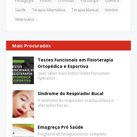
Pedagogia
Pilates
Profissão
Psicologia
Química
Saúde
Terapia Alternativa
Terapia Manual
Vendas
Veterinária
Mais Procurados
Testes Funcionais em Fisioterapia
Ortopédica e Esportiva
Quer saber mais sobre Testes Funcionais
Aplicados …
Síndrome do Respirador Bucal
A síndrome do respirador oral/bucal leva a
alterações físicas…
Emagreça Pró Saúde
Programa de Emagrecimento completo