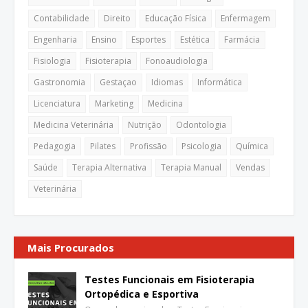
Contabilidade
Direito
Educação Física
Enfermagem
Engenharia
Ensino
Esportes
Estética
Farmácia
Fisiologia
Fisioterapia
Fonoaudiologia
Gastronomia
Gestaçao
Idiomas
Informática
Licenciatura
Marketing
Medicina
Medicina Veterinária
Nutrição
Odontologia
Pedagogia
Pilates
Profissão
Psicologia
Química
Saúde
Terapia Alternativa
Terapia Manual
Vendas
Veterinária
Mais Procurados
Testes Funcionais em Fisioterapia
Ortopédica e Esportiva