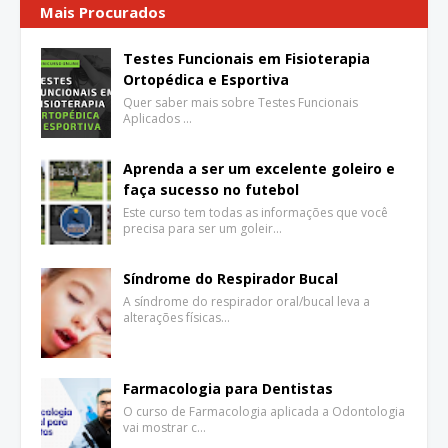
Mais Procurados
Testes Funcionais em Fisioterapia
Ortopédica e Esportiva
Quer saber mais sobre Testes Funcionais
Aplicados …
Aprenda a ser um excelente goleiro e
faça sucesso no futebol
Este curso tem todas as informações que você
precisa para ser um goleir…
Síndrome do Respirador Bucal
A síndrome do respirador oral/bucal leva a
alterações físicas…
Farmacologia para Dentistas
O curso de Farmacologia aplicada a Odontologia
vai mostrar c…