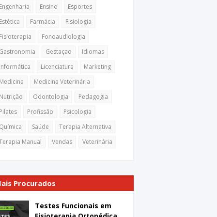
Engenharia
Ensino
Esportes
Estética
Farmácia
Fisiologia
Fisioterapia
Fonoaudiologia
Gastronomia
Gestaçao
Idiomas
Informática
Licenciatura
Marketing
Medicina
Medicina Veterinária
Nutrição
Odontologia
Pedagogia
Pilates
Profissão
Psicologia
Química
Saúde
Terapia Alternativa
Terapia Manual
Vendas
Veterinária
ais Procurados
Testes Funcionais em
Fisioterapia Ortopédica