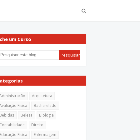
che um Curso
ategorias
Administração
Arquitetura
Avaliação Física
Bacharelado
Bebidas
Beleza
Biologia
Contabilidade
Direito
Educação Física
Enfermagem