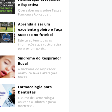
e Esportiva
Quer saber mais sobre Testes
Funcionais Aplicados …
Aprenda a ser um
excelente goleiro e faça
sucesso no futebol
Este curso tem todas as
informações que você precisa
para ser um goleir…
Síndrome do Respirador
Bucal
A síndrome do respirador
oral/bucal leva a alterações
físicas…
Farmacologia para
Dentistas
O curso de Farmacologia
aplicada a Odontologia vai
mostrar c…