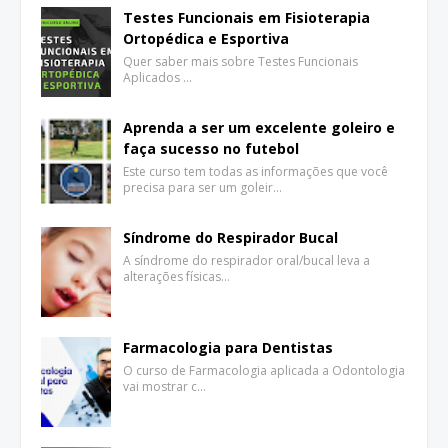
Testes Funcionais em Fisioterapia
Ortopédica e Esportiva
Quer saber mais sobre Testes Funcionais
Aplicados …
Aprenda a ser um excelente goleiro e
faça sucesso no futebol
Este curso tem todas as informações que você
precisa para ser um goleir…
Síndrome do Respirador Bucal
A síndrome do respirador oral/bucal leva a
alterações físicas…
Farmacologia para Dentistas
O curso de Farmacologia aplicada a Odontologia
vai mostrar c…