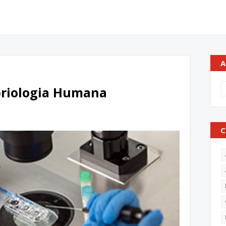
A
briologia Humana
C