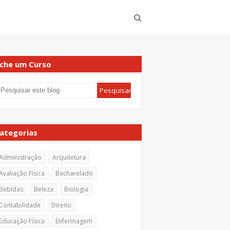
che um Curso
ategorias
Administração
Arquitetura
Avaliação Física
Bacharelado
Bebidas
Beleza
Biologia
Contabilidade
Direito
Educação Física
Enfermagem