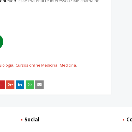
Conteúdo
. Esse material te interessou? Me chama no
Biologia
Cursos online Medicina
Medicina
Social
C