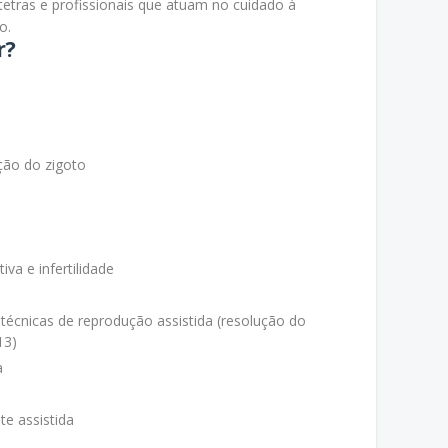
tetras e profissionais que atuam no cuidado à
o.
r?
ção do zigoto
va e infertilidade
 técnicas de reprodução assistida (resolução do
13)
a
e assistida