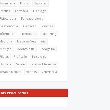
Engenharia
Ensino
Esportes
Estética
Farmácia
Fisiologia
Fisioterapia
Fonoaudiologia
Gastronomia
Gestaçao
Idiomas
Informática
Licenciatura
Marketing
Medicina
Medicina Veterinária
Nutrição
Odontologia
Pedagogia
Pilates
Profissão
Psicologia
Química
Saúde
Terapia Alternativa
Terapia Manual
Vendas
Veterinária
ais Procurados