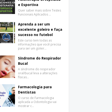
e Esportiva
Quer saber mais sobre Testes
Funcionais Aplicados …
Aprenda a ser um
excelente goleiro e faça
sucesso no futebol
Este curso tem todas as
informações que você precisa
para ser um goleir…
Síndrome do Respirador
Bucal
A síndrome do respirador
oral/bucal leva a alterações
físicas…
Farmacologia para
Dentistas
O curso de Farmacologia
aplicada a Odontologia vai
mostrar c…