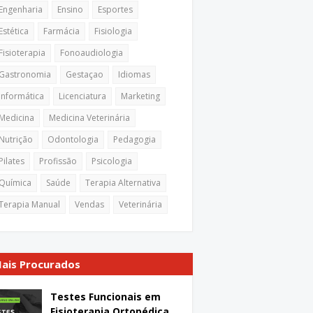
Engenharia
Ensino
Esportes
Estética
Farmácia
Fisiologia
Fisioterapia
Fonoaudiologia
Gastronomia
Gestaçao
Idiomas
Informática
Licenciatura
Marketing
Medicina
Medicina Veterinária
Nutrição
Odontologia
Pedagogia
Pilates
Profissão
Psicologia
Química
Saúde
Terapia Alternativa
Terapia Manual
Vendas
Veterinária
ais Procurados
Testes Funcionais em
Fisioterapia Ortopédica