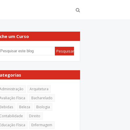
che um Curso
ategorias
Administração
Arquitetura
Avaliação Física
Bacharelado
Bebidas
Beleza
Biologia
Contabilidade
Direito
Educação Física
Enfermagem