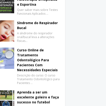
e Esportiva
Quer saber mais sobre Testes
Funcionais Aplicados …
Síndrome do Respirador
Bucal
A síndrome do respirador
oral/bucal leva a alterações
físicas…
Curso Online de
Tratamento
Odontológico Para
Pacientes Com
Necessidades Especiais
Descrição do curso: O curso
Tratamento Odontológico para
Pacientes …
Aprenda a ser um
excelente goleiro e faça
sucesso no futebol