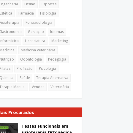
Engenharia
Ensino
Esportes
Estética
Farmácia
Fisiologia
Fisioterapia
Fonoaudiologia
Gastronomia
Gestaçao
Idiomas
Informática
Licenciatura
Marketing
Medicina
Medicina Veterinária
Nutrição
Odontologia
Pedagogia
Pilates
Profissão
Psicologia
Química
Saúde
Terapia Alternativa
Terapia Manual
Vendas
Veterinária
ais Procurados
Testes Funcionais em
Fisioterapia Ortopédica