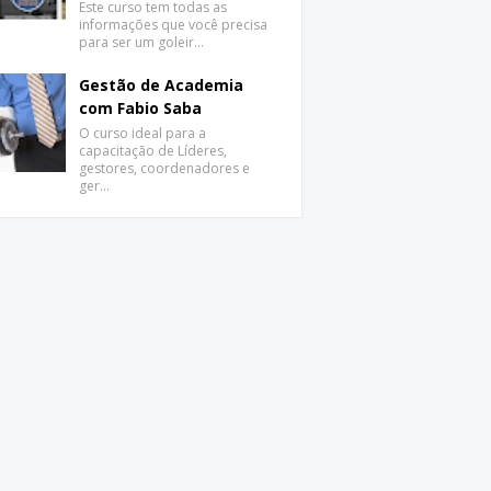
Este curso tem todas as
informações que você precisa
para ser um goleir…
Gestão de Academia
com Fabio Saba
O curso ideal para a
capacitação de Líderes,
gestores, coordenadores e
ger…