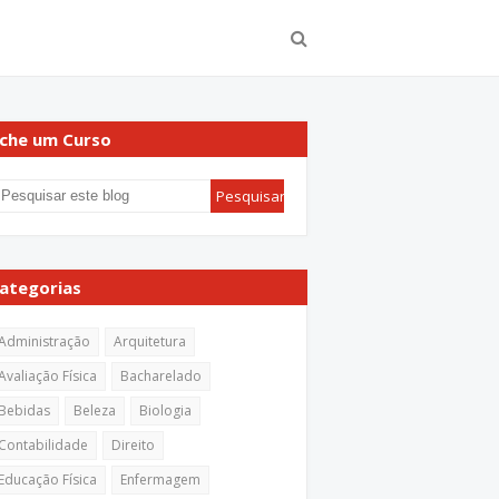
che um Curso
ategorias
Administração
Arquitetura
Avaliação Física
Bacharelado
Bebidas
Beleza
Biologia
Contabilidade
Direito
Educação Física
Enfermagem