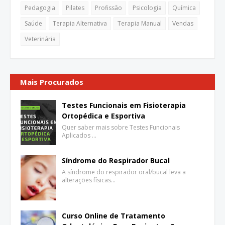
Pedagogia
Pilates
Profissão
Psicologia
Química
Saúde
Terapia Alternativa
Terapia Manual
Vendas
Veterinária
Mais Procurados
Testes Funcionais em Fisioterapia
Ortopédica e Esportiva
Quer saber mais sobre Testes Funcionais
Aplicados …
Síndrome do Respirador Bucal
A síndrome do respirador oral/bucal leva a
alterações físicas…
Curso Online de Tratamento