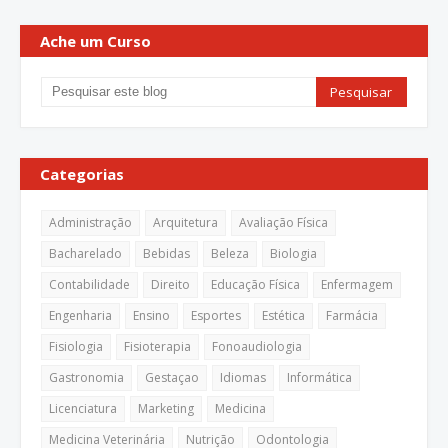
Ache um Curso
Categorias
Administração
Arquitetura
Avaliação Física
Bacharelado
Bebidas
Beleza
Biologia
Contabilidade
Direito
Educação Física
Enfermagem
Engenharia
Ensino
Esportes
Estética
Farmácia
Fisiologia
Fisioterapia
Fonoaudiologia
Gastronomia
Gestaçao
Idiomas
Informática
Licenciatura
Marketing
Medicina
Medicina Veterinária
Nutrição
Odontologia