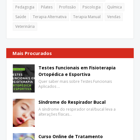
Pedagogia
Pilates
Profissão
Psicologia
Química
Saúde
Terapia Alternativa
Terapia Manual
Vendas
Veterinária
Mais Procurados
Testes Funcionais em Fisioterapia
Ortopédica e Esportiva
Quer saber mais sobre Testes Funcionais
Aplicados …
Síndrome do Respirador Bucal
A síndrome do respirador oral/bucal leva a
alterações físicas…
Curso Online de Tratamento