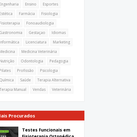
Engenharia
Ensino
Esportes
Estética
Farmácia
Fisiologia
Fisioterapia
Fonoaudiologia
Gastronomia
Gestaçao
Idiomas
Informática
Licenciatura
Marketing
Medicina
Medicina Veterinária
Nutrição
Odontologia
Pedagogia
Pilates
Profissão
Psicologia
Química
Saúde
Terapia Alternativa
Terapia Manual
Vendas
Veterinária
ais Procurados
Testes Funcionais em
Fisioterapia Ortopédica