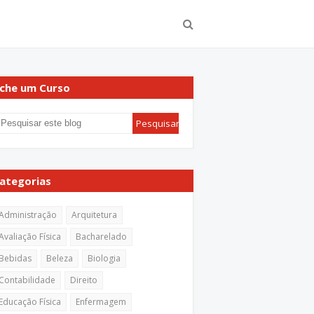
che um Curso
ategorias
Administração
Arquitetura
Avaliação Física
Bacharelado
Bebidas
Beleza
Biologia
Contabilidade
Direito
Educação Física
Enfermagem