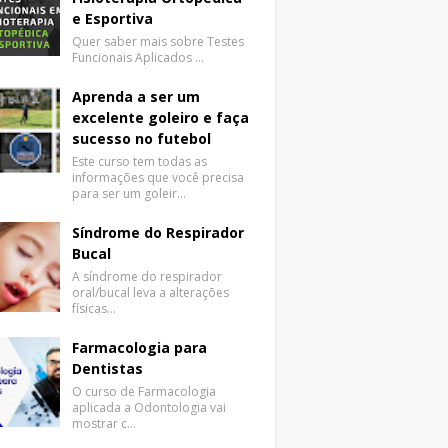
e Esportiva
Quer saber mais sobre Testes
Funcionais Aplicados …
Aprenda a ser um
excelente goleiro e faça
sucesso no futebol
Este curso tem todas as
informações que você precisa
para ser um goleir…
Síndrome do Respirador
Bucal
A síndrome do respirador
oral/bucal leva a alterações
físicas…
Farmacologia para
Dentistas
O curso de Farmacologia
aplicada a Odontologia vai
mostrar c…