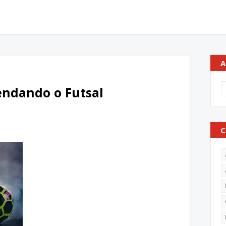
A
endando o Futsal
C